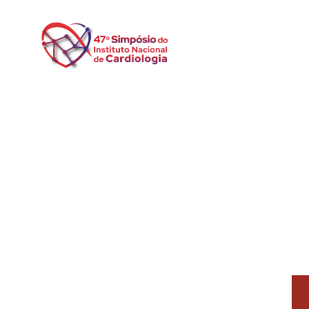
HOME
S
Conf