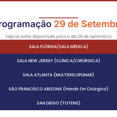
rogramação
2
2
2
9
9
9
d
d
d
e
e
e
S
S
S
e
e
e
t
t
t
e
e
e
m
m
m
b
b
b
Veja as salas disponíveis para o dia 29 de setembro!
SALA FLÓRIDA(SALA MÉDICA)
SALA NEW JERSEY (CLÍNICA/CIRÚRGICA)
SALA ATLANTA (MULTIDISCIPLINAR)
SÃO FRANCISCO ARIZONA (Hands On Cirúrgico)
SAN DIEGO (TOTENS)